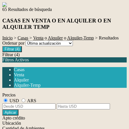
65 Resultados de búsqueda
CASAS EN VENTA O EN ALQUILER O EN
ALQUILER TEMP
Inicio
>
Casas
>
Venta
o
Alquiler
o
Alquiler-Temp
> Resultados
Ordenar por
Filtrar
(4)
Filtrar
(4)
Filtros Activos
Casas
Venta
Alquiler
Alquiler-Temp
Precios
USD
ARS
Aplicar
Apto crédito
Ubicación
Cantidad de Ambientes