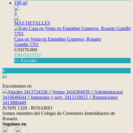
199 m²
3
MÁS DETALLES
Casa en Venta en Empalme Graneros, Rosario
Gandhi 5701
USD70.000
EHO5525552
+/- Favorito
0
Encontranos en
Alquiler 3413724336 // Ventas 3416394939 // Administracion
3416646644 // Impuestos y serv. 3412118615 // Reparaciones
3413886449
JUNIN 1320 - ROSARIO
Somos miembro del Colegio de Corredores Inmobiliarios de
Rosario.
Seguinos en