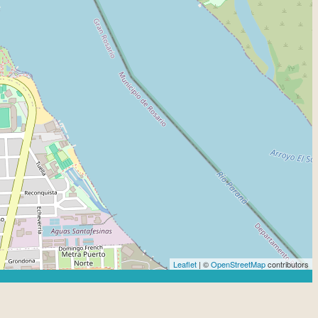
Leaflet
| ©
OpenStreetMap
contributors