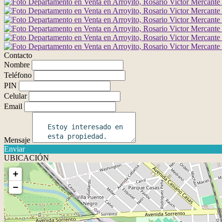
Contacto
Nombre
Teléfono
PIN
Celular
Email
Mensaje
Enviar
UBICACIÓN
+
−