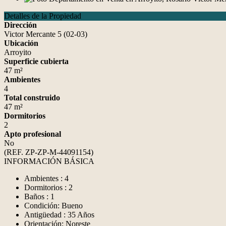
Detalles de la Propiedad
Dirección
Victor Mercante 5 (02-03)
Ubicación
Arroyito
Superficie cubierta
47 m²
Ambientes
4
Total construido
47 m²
Dormitorios
2
Apto profesional
No
(REF. ZP-ZP-M-44091154)
INFORMACIÓN BÁSICA
Ambientes : 4
Dormitorios : 2
Baños : 1
Condición: Bueno
Antigüedad : 35 Años
Orientación: Noreste