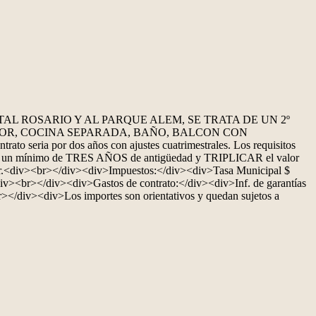
L ROSARIO Y AL PARQUE ALEM, SE TRATA DE UN 2º
DOR, COCINA SEPARADA, BAÑO, BALCON CON
r dos años con ajustes cuatrimestrales. Los requisitos
ntar con un mínimo de TRES AÑOS de antigüedad y TRIPLICAR el valor
lquiler.<div><br></div><div>Impuestos:</div><div>Tasa Municipal $
iv><br></div><div>Gastos de contrato:</div><div>Inf. de garantías
/div><div>Los importes son orientativos y quedan sujetos a