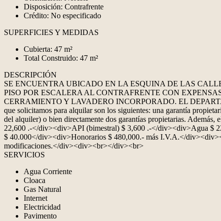
Disposición: Contrafrente
Crédito: No especificado
SUPERFICIES Y MEDIDAS
Cubierta: 47 m²
Total Construido: 47 m²
DESCRIPCIÓN
SE ENCUENTRA UBICADO EN LA ESQUINA DE LAS CALLES
PISO POR ESCALERA AL CONTRAFRENTE CON EXPENSAS
CERRAMIENTO Y LAVADERO INCORPORADO. EL DEPARTAMENTO POS
que solicitamos para alquilar son los siguientes: una garantía propi
del alquiler) o bien directamente dos garantías propietarias. Además,
22,600 .-</div><div>API (bimestral) $ 3,600 .-</div><div>Agua $ 2
$ 40.000</div><div>Honorarios $ 480,000.- más I.V.A.</div><div><
modificaciones.</div><div><br></div><br>
SERVICIOS
Agua Corriente
Cloaca
Gas Natural
Internet
Electricidad
Pavimento