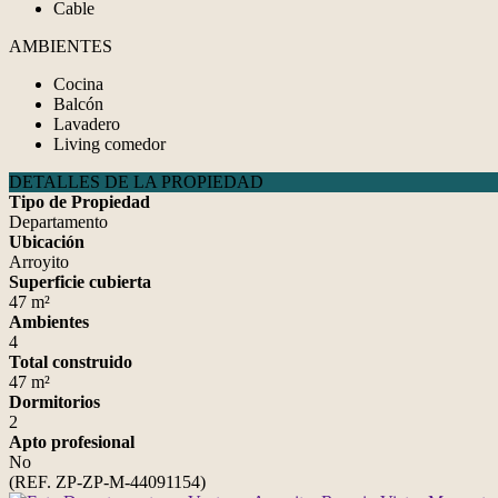
Cable
AMBIENTES
Cocina
Balcón
Lavadero
Living comedor
DETALLES DE LA PROPIEDAD
Tipo de Propiedad
Departamento
Ubicación
Arroyito
Superficie cubierta
47 m²
Ambientes
4
Total construido
47 m²
Dormitorios
2
Apto profesional
No
(REF. ZP-ZP-M-44091154)