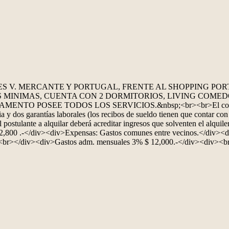
 V. MERCANTE Y PORTUGAL, FRENTE AL SHOPPING PORTA
 MINIMAS, CUENTA CON 2 DORMITORIOS, LIVING COME
EE TODOS LOS SERVICIOS.&nbsp;<br><br>El contrato seria po
etaria y dos garantías laborales (los recibos de sueldo tienen que co
 el postulante a alquilar deberá acreditar ingresos que solventen el a
2,800 .-</div><div>Expensas: Gastos comunes entre vecinos.</div><d
br></div><div>Gastos adm. mensuales 3% $ 12,000.-</div><div><br><