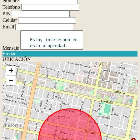
Nombre
Teléfono
PIN
Celular
Email
Mensaje
Enviar
UBICACIÓN
+
−